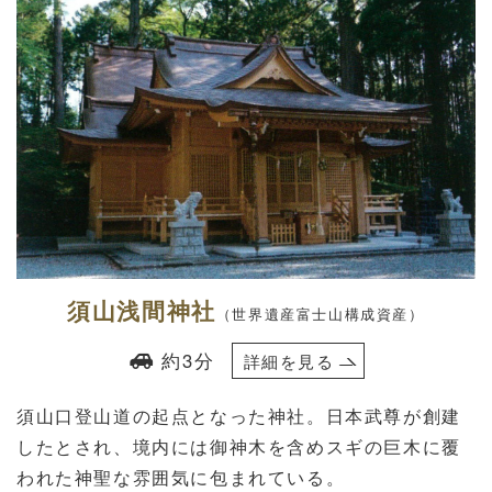
須山浅間神社
（世界遺産富士山構成資産）
約3分
詳細を見る
須山口登山道の起点となった神社。日本武尊が創建
したとされ、境内には御神木を含めスギの巨木に覆
われた神聖な雰囲気に包まれている。